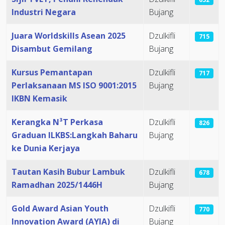
Industri Negara
Bujang
Juara Worldskills Asean 2025
Dzulkifli
715
Disambut Gemilang
Bujang
Kursus Pemantapan
Dzulkifli
717
Perlaksanaan MS ISO 9001:2015
Bujang
IKBN Kemasik
Kerangka N³T Perkasa
Dzulkifli
826
Graduan ILKBS:Langkah Baharu
Bujang
ke Dunia Kerjaya
Tautan Kasih Bubur Lambuk
Dzulkifli
678
Ramadhan 2025/1446H
Bujang
Gold Award Asian Youth
Dzulkifli
770
Innovation Award (AYIA) di
Bujang